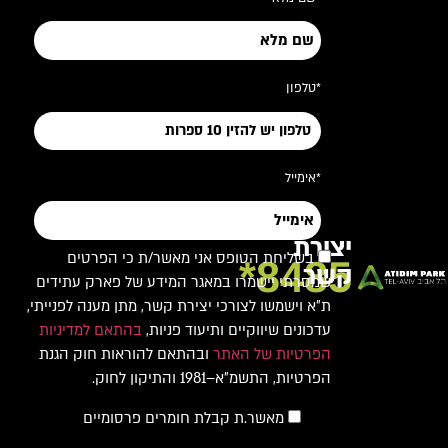
*טלפון
*אימייל
יצירת
בשליחת הטופס אני מאשר/ת כי הפרטים
8485*
קשר
שמסרתי יישמרו במאגר המידע של פארק עתידים
ת"א וישמשו לצורכי יצירת קשר, מתן מענה לפנייתי,
עדכונים שיווקיים ותיעוד פניות,
בהתאם למדיניות
הפרטיות של האתר
ובהתאם להוראות חוק הגנת
הפרטיות, התשמ"א–1981 והתיקון לחוק.
מאשר.ת קבלת חומרים פרסומיים