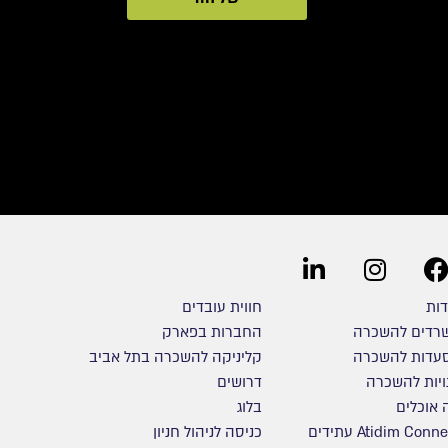
דות
חווית עובדים
רדים להשכרה
החברות בפארק
עדות להשכרה
קליניקה להשכרה בתל אביב
ויות להשכרה
דרושים
 אוכלים
בלוג
Atidim Connect עתידים
כניסה לניהול חניון