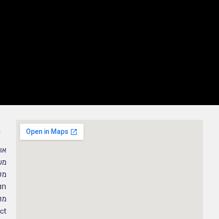
או
מש
מס
חנ
מה