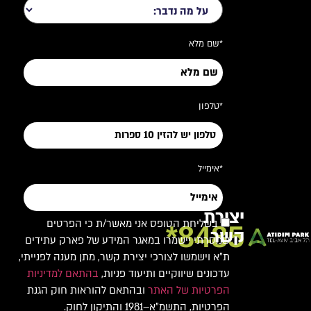
*שם מלא
*טלפון
*אימייל
יצירת
בשליחת הטופס אני מאשר/ת כי הפרטים
8485*
קשר
שמסרתי יישמרו במאגר המידע של פארק עתידים
ת"א וישמשו לצורכי יצירת קשר, מתן מענה לפנייתי,
עדכונים שיווקיים ותיעוד פניות,
בהתאם למדיניות
הפרטיות של האתר
ובהתאם להוראות חוק הגנת
הפרטיות, התשמ"א–1981 והתיקון לחוק.