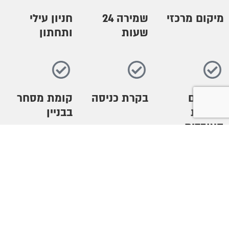
מיקום מרכזי
שמירה 24
חניון עילי
שעות
ותחתון
גן ילדים
בקרת כניסה
קומת מסחר
לרווחת
בבניין
העובדים
משרדים
חדרי ישיבות
שטחי מסחר
להשכרה
בתל אביב
ולייף סטייל