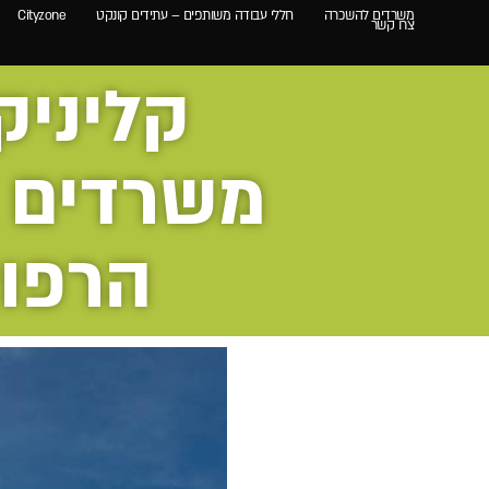
משרדים להשכרה
חללי עבודה משותפים – עתידים קונקט
Cityzone
צרו קשר
קליניק
משרדים 
הרפוא