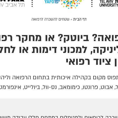
דף הבית
»
שטחים להשכרה לרפואה
אה? ביוטק? או מחקר רפו
קה, למכוני דימות או לחל
 ציוד רפואי
וס מקום בקהילה איכותית בתחום הרפואה וליהנו
, אבוט, פרונטו, כימומאב, נס-וול, ביולייט, אינפור
שכרה לרופאים ולמטפלים במתחם חללי עבודה משות