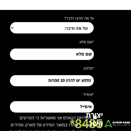
על מה תרצו לדבר?
*שם מלא
*טלפון
*אימייל
יצירת
בשליחת הטופס אני מאשר/ת כי הפרטים
8485*
קשר
שמסרתי יישמרו במאגר המידע של פארק עתידים