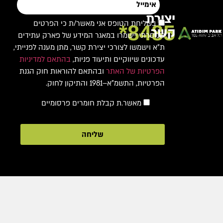
יצירת
בשליחת הטופס אני מאשר/ת כי הפרטים
8485*
קשר
שמסרתי יישמרו במאגר המידע של פארק עתידים
ת"א וישמשו לצורכי יצירת קשר, מתן מענה לפנייתי,
עדכונים שיווקיים ותיעוד פניות,
בהתאם למדיניות
הפרטיות של האתר
ובהתאם להוראות חוק הגנת
הפרטיות, התשמ"א–1981 והתיקון לחוק.
מאשר.ת קבלת חומרים פרסומיים
שליחה