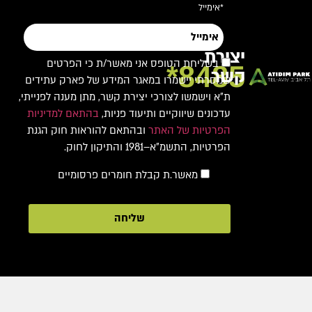
*אימייל
יצירת
בשליחת הטופס אני מאשר/ת כי הפרטים
8485*
קשר
שמסרתי יישמרו במאגר המידע של פארק עתידים
ת"א וישמשו לצורכי יצירת קשר, מתן מענה לפנייתי,
עדכונים שיווקיים ותיעוד פניות,
בהתאם למדיניות
הפרטיות של האתר
ובהתאם להוראות חוק הגנת
הפרטיות, התשמ"א–1981 והתיקון לחוק.
מאשר.ת קבלת חומרים פרסומיים
שליחה