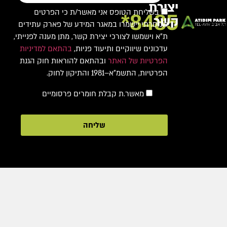
יצירת
בשליחת הטופס אני מאשר/ת כי הפרטים
8485*
קשר
שמסרתי יישמרו במאגר המידע של פארק עתידים
ת"א וישמשו לצורכי יצירת קשר, מתן מענה לפנייתי,
עדכונים שיווקיים ותיעוד פניות,
בהתאם למדיניות
הפרטיות של האתר
ובהתאם להוראות חוק הגנת
הפרטיות, התשמ"א–1981 והתיקון לחוק.
מאשר.ת קבלת חומרים פרסומיים
שליחה