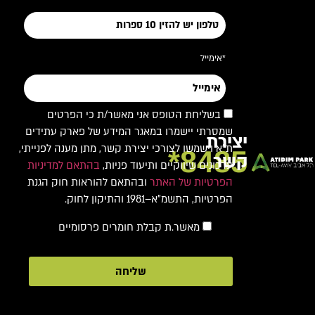
*אימייל
בשליחת הטופס אני מאשר/ת כי הפרטים
שמסרתי יישמרו במאגר המידע של פארק עתידים
יצירת
ת"א וישמשו לצורכי יצירת קשר, מתן מענה לפנייתי,
8485*
קשר
עדכונים שיווקיים ותיעוד פניות,
בהתאם למדיניות
הפרטיות של האתר
ובהתאם להוראות חוק הגנת
הפרטיות, התשמ"א–1981 והתיקון לחוק.
מאשר.ת קבלת חומרים פרסומיים
שליחה