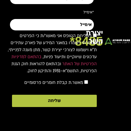
*אימייל
יצירת
בשליחת הטופס אני מאשר/ת כי הפרטים
8485*
קשר
שמסרתי יישמרו במאגר המידע של פארק עתידים
ת"א וישמשו לצורכי יצירת קשר, מתן מענה לפנייתי,
עדכונים שיווקיים ותיעוד פניות,
בהתאם למדיניות
הפרטיות של האתר
ובהתאם להוראות חוק הגנת
הפרטיות, התשמ"א–1981 והתיקון לחוק.
מאשר.ת קבלת חומרים פרסומיים
שליחה