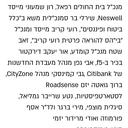
מנכ"ל בית החולים רפאל, רון שמעוני מייסד
Neswell, שירלי בר סמנכ"לית משא ב״כלל
ביטוח ופיננסים״, רועי קריב מייסד ומנכ"ל
״בי"הס להוראה פרטית רועי קריב״, זאב
שטח מנכ"ל קומדע, אור יעקב דירקטור
בכיר ב-f5, אבי גפן מנהל מעבדת החדשנות
של Citibank ,גבי קמינסקי מנהל CityZone,
ברוך גואטה יזם Roadsense
לסטארטפיסטיות, נטע שרייבר גמליאל,
סיגלית מוצפי, מירי ברגר ולד"ר אסף
פורמוזה ואודי מרידור יזמי