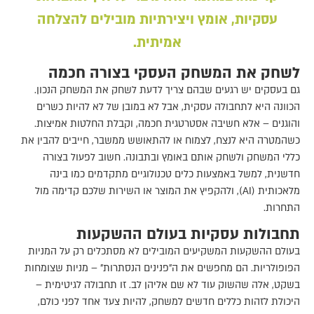
עסקיות, אומץ ויצירתיות מובילים להצלחה
אמיתית.
לשחק את המשחק העסקי בצורה חכמה
גם בעסקים יש רגעים שבהם צריך לדעת לשחק את המשחק הנכון.
הכוונה היא לתחבולה עסקית, אבל לא במובן של לא להיות כשרים
והוגנים – אלא חשיבה אסטרטגית חכמה, וקבלת החלטות אמיצות.
כשהמטרה היא לנצח, לצמוח או להתאושש ממשבר, חייבים להבין את
כללי המשחק ולשחק אותם באומץ ובתבונה. חשוב לפעול בצורה
חדשנית, למשל באמצעות כלים טכנולוגיים מתקדמים כמו בינה
מלאכותית (AI), ולהקפיץ את המוצר או השירות שלכם קדימה מול
התחרות.
תחבולות עסקיות בעולם ההשקעות
בעולם ההשקעות המשקיעים המובילים לא מסתכלים רק על המניות
הפופולריות. הם מחפשים את ה"פנינים הנסתרות" – מניות שצומחות
בשקט, אלה שהשוק עוד לא שם אליהן לב. זו תחבולה לגיטימית –
היכולת לזהות כללים חדשים למשחק, להיות צעד אחד לפני כולם,