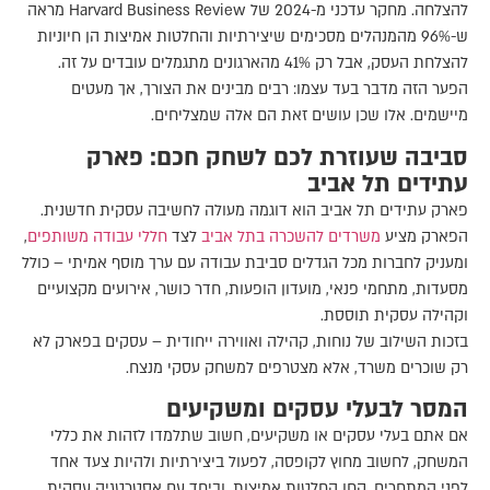
להצלחה. מחקר עדכני מ-2024 של Harvard Business Review מראה
ש-96% מהמנהלים מסכימים שיצירתיות והחלטות אמיצות הן חיוניות
להצלחת העסק, אבל רק 41% מהארגונים מתגמלים עובדים על זה.
הפער הזה מדבר בעד עצמו: רבים מבינים את הצורך, אך מעטים
מיישמים. אלו שכן עושים זאת הם אלה שמצליחים.
סביבה שעוזרת לכם לשחק חכם: פארק
עתידים תל אביב
פארק עתידים תל אביב הוא דוגמה מעולה לחשיבה עסקית חדשנית.
הפארק מציע
משרדים להשכרה בתל אביב
לצד
חללי עבודה משותפים
,
ומעניק לחברות מכל הגדלים סביבת עבודה עם ערך מוסף אמיתי – כולל
מסעדות, מתחמי פנאי, מועדון הופעות, חדר כושר, אירועים מקצועיים
וקהילה עסקית תוססת.
בזכות השילוב של נוחות, קהילה ואווירה ייחודית – עסקים בפארק לא
רק שוכרים משרד, אלא מצטרפים למשחק עסקי מנצח.
המסר לבעלי עסקים ומשקיעים
אם אתם בעלי עסקים או משקיעים, חשוב שתלמדו לזהות את כללי
המשחק, לחשוב מחוץ לקופסה, לפעול ביצירתיות ולהיות צעד אחד
לפני המתחרים. קחו החלטות אמיצות, וביחד עם אסטרטגיה עסקית