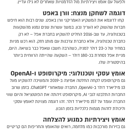
ולפעול עם אומץ ויצירתיות מול הזדמנויות שאחרים לא גילו עדיין.
דוגמה לשחקן מנצח: וורן באפט
קחו לדוגמא את המשקיע האמריקני וורן באפט. שנים רבות הוא חיפש
חברות שהשוק לא העריך נכון. במשך עשרות שנים נמנע מהשקעות
בטכנולוגיה, עד שב-2016 החליט להשקיע בחברת אפל – לא רק
כחברת טכנולוגיה, אלא כחברת צרכנות עם מותג חזק. הוא רכש מניות
במחיר של כ-23 דולר למניה, כשהרבה חשבו שאפל כבר בשיאה. היום,
מניית אפל נסחרת בכ-180 דולר – השקעה שהייתה הרווחית ביותר
בהיסטוריה שלו.
אומץ עסקי וטכנולוגי: מיקרוסופט ו-OpenAI
גם מיקרוסופט לקחה החלטה אמיצה ב-2019 והמשיכה להשקיע מעל
13 מיליארד דולר ב-OpenAI, החברה שמאחורי ChatGPT. בזמן שרוב
החברות התלבטו לגבי AI, מיקרוסופט זיהתה את הפוטנציאל והיום שווי
החברה עומד על 157 מיליארד דולר. זהו דוגמה מצוינת לאומץ עסקי
וליכולת לזהות מגמות כלכליות בזמן הנכון.
אומץ ויצירתיות כמנוע להצלחה
גם בזירות מורכבות כמו מלחמה, רואים שהאומץ והחריפות הם קריטיים