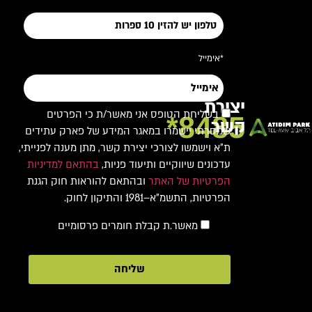
*אימייל
יצירת
בשליחת הטופס אני מאשר/ת כי הפרטים
8485*
קשר
שמסרתי יישמרו במאגר המידע של פארק עתידים
ת"א וישמשו לצורכי יצירת קשר, מתן מענה לפנייתי,
עדכונים שיווקיים ותיעוד פניות,
בהתאם למדיניות
הפרטיות של האתר
ובהתאם להוראות חוק הגנת
הפרטיות, התשמ"א–1981 והתיקון לחוק.
מאשר.ת קבלת חומרים פרסומיים
שליחה