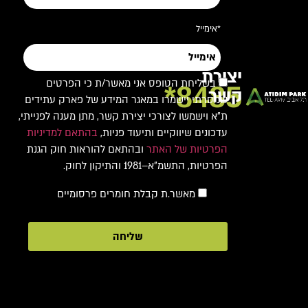
*אימייל
יצירת
בשליחת הטופס אני מאשר/ת כי הפרטים
8485*
קשר
שמסרתי יישמרו במאגר המידע של פארק עתידים
ת"א וישמשו לצורכי יצירת קשר, מתן מענה לפנייתי,
עדכונים שיווקיים ותיעוד פניות,
בהתאם למדיניות
הפרטיות של האתר
ובהתאם להוראות חוק הגנת
הפרטיות, התשמ"א–1981 והתיקון לחוק.
מאשר.ת קבלת חומרים פרסומיים
שליחה