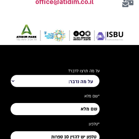
office@atidim.co.il
על מה תרצו לדבר?
*שם מלא
*טלפון