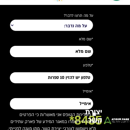
על מה תרצו לדבר?
*שם מלא
*טלפון
*אימייל
יצירת
בשליחת הטופס אני מאשר/ת כי הפרטים
8485*
קשר
שמסרתי יישמרו במאגר המידע של פארק עתידים
ת"א וישמשו לצורכי יצירת קשר, מתן מענה לפנייתי,