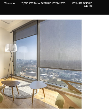
TEST_PO
משרדים להשכרה
חללי עבודה משותפים – עתידים קונקט
Cityzone
צרו קשר
ארק
תידים
ל
ביב