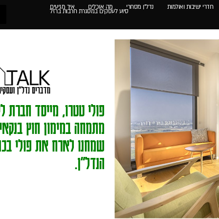
חדרי ישיבות ואולמות
נדל"ן מסחרי
מה אוכלים
איך מגיעים
סיוע לעסקים במסגרת חרבות ברזל
פולי טטרו, מייסד חברת לי
מתמחה במימון חוץ בנקאי ל
שמחנו לארח את פולי בכנ
הנדל"ן.