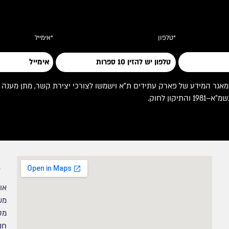
*טלפון
*אימייל
 המידע של פארק עתידים ת"א וישמשו לצורכי יצירת קשר, מתן מענה לפניי
ון לחוק.
או
מש
מס
חנ