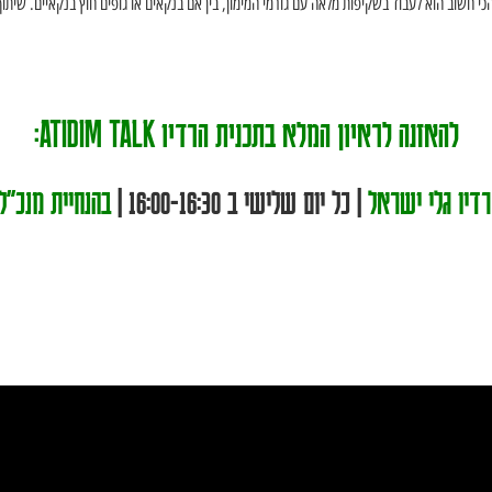
כי חשוב הוא לעבוד בשקיפות מלאה עם גורמי המימון, בין אם בנקאים או גופים חוץ בנקאיים. שיתוף
להאזנה לראיון המלא בתכנית הרדיו ATIDIM TALK:
| כל יום שלישי ב 16:00-16:30 |
בהנחיית מנכ"ל