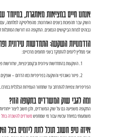
אנחנו חיים במציאות מאתגרת, במיוחד עם 
השוק עבר תהפוכות בשנים האחרונות: מהפוליטיקה למלחמה, עם ה
גבוהים למרות הביקושים הנמוכים. התקופה הזו דורשת הסתכלות לט
הזדמנויות השקעה: התחדשות עירונית ופרי
אני ממליץ ליזמים להתמקד בשני תחומים מרכזיים:
השקעות בהתחדשות עירונית ובקומבינציות, שדורשות פחו
פיזור גאוגרפי והשקעה בפריפריות כמו הדרום – אופקים,
הפריפריות צפויות להתרחב עד שתחזור העמידות הכלכלית במרכז.
ומה לגבי שוק המשרדים בתקופה הזו?
התקופה משפיעה גם על שוק המשרדים, ולכן חשוב ליצור ייחודיות
משמעותי במיוחד עכשיו עבור מי שמחפש
משרדים להשכרה בתל א
איזה טיפ חשוב תוכל לתת ליזמים בצל הא