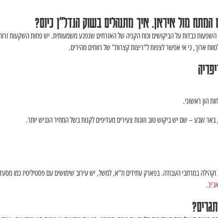
המתח מול איראן. איך מתנהלים בשוק הנדל"ן כיום?
שפעות כבדות על הביקושים וכוח הקניה של האזרחים שנפגע משמעותית. יש פחות השקעות זרות, 
ווח ארוך, כי אי אפשר לצפות ל"ריצות קצרות" של רווחים מהירים.
פריה
ת הון ראשוני.
 באר שבע – שם יש ביקוש טוב וזוגות צעירים מעדיפים לקנות בשל המחיר הנגיש יותר.
 וקהילה במרחבי העבודה. בפארק עתידים ת"א, למשל, יש עירוב שימושים עם פסטיליטיז כמו מסעדו
ביב
.
תגרים?