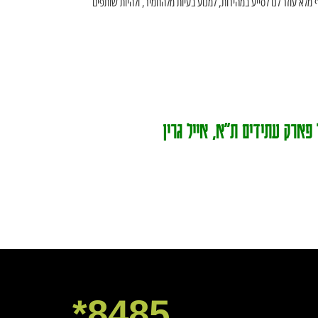
 מלא עוזר לנו לסייע במהירות, למנוע בעיות מלהחמיר, ולהיות שותפים
 פארק עתידים ת"א, אייל גרין
8485*