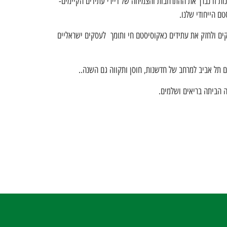
 כמו מ.א.ר מעבדות Counter One, NONO | MIMI ואחרים ובהזדמנות זו נברך את ההתרחבות והצמיחה של דיירי עתידים הקיימים-
סקים ולחזק את עתידים כאקוסיסטם חי ותומך לעסקים ישראליים
ה הביתה בריאים ושלמים.