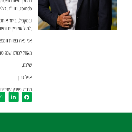
comda, נתג"ז, כללית ,כנען שנהב ועוד- הצלחתכם הצלחתנו! היד נטויה לעוד שותפים מצטרפים לאקו-סיסטם הייחודי שלנו.
ובמקביל, ביחד איתכ
,למילואמיניקים ונשו
אני גאה בצוות המנצח שלנו שכאן להעניק לכם שירות 24/7 ו
מאחל לכולנו שנה טו
שלכם,
אייל גרין
מנכ״ל פארק עתידים 