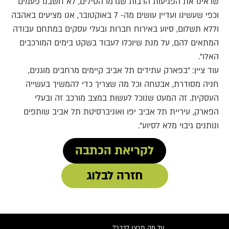
שראינו את הפגיעות הרבות שגרמו הטילים, לא חשבנו פעמים
וכפי שעשינו ועדיין עושים מה- 7 באוקטובר, אנו מציעים באהבה
וללא תשלום, סיוע באירוח חברות ובעלי עסקים במתחם עבודה
המתאים להם, על מנת שיוכלו לעבוד בשקט בימים המורכבים
האלו".
עוד ציין: "בפארק עתידים תל אביב קיימים מרחבים מוגנים,
חניה מסודרת, אבטחה וכל מה שצריך כדי להמשיך בעשייה
העסקית. זה המעט שנוכל לעשות במצב מורכב זה ובעלי
הפארק, עיריית תל אביב יפו ואוניברסיטת תל אביב שותפים
ונותנים גיבוי מלא לסיוע".
לקריאת הכתבה
חזרה לבלוג
על מה תרצו לדבר?