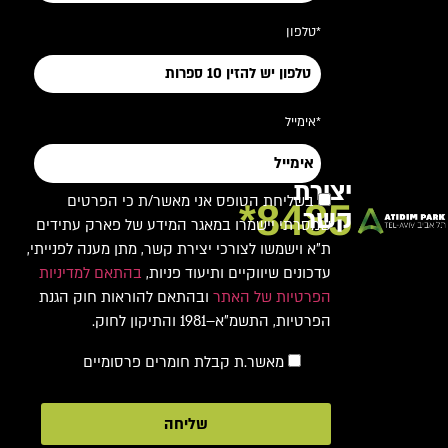
*טלפון
*אימייל
יצירת
בשליחת הטופס אני מאשר/ת כי הפרטים
8485*
קשר
שמסרתי יישמרו במאגר המידע של פארק עתידים
ת"א וישמשו לצורכי יצירת קשר, מתן מענה לפנייתי,
עדכונים שיווקיים ותיעוד פניות,
בהתאם למדיניות
הפרטיות של האתר
ובהתאם להוראות חוק הגנת
הפרטיות, התשמ"א–1981 והתיקון לחוק.
מאשר.ת קבלת חומרים פרסומיים
שליחה