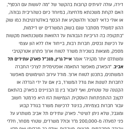
דירה, עולה לעיתים קרובות בהקשר של "מה לעשות עם הכסף",
האם לקחת משכנתא מלחיצה, במיוחד כיום כשהריבית גבוהה,
או אולי כדאי לשכור ולהשקיע את הכסף באלטרנטיבות כמו שוק
ההון למשל? מסתבר שגם בשוק המשרדים יש דילמות,
"בתקופה בה הריביות הגבוהות על הלוואות ומשכנתאות מקשות
על רכישת נכסים, חברות רבות, בייחוד אלו ללא הון עצמי
מספק, מוצאות בשכירת משרד לטווח ארוך פתרון אטרקטיבי
ומשתלם יותר מקניה" אומר
אייל גרין, מנכ"ל פארק עתידים תל
אביב
. "הפארק מאפשר התאמה אופטימלית לצרכי החברה
המשתנים, בתכנון לטווח ארוך. מודל עירוב השימושים מאפשר
לחברות לשנות את גודל המשרד, בין אם על ידי הגדלה או
הקטנה של שטחים, ואף לעבור בין 11 הבניינים בפארק בהתאם
לקצב ההתפתחות העסקית. הגמישות הזו היא פרמטר חשוב
עבור חברות בצמיחה, בניגוד לרכישת משרד בגודל קבוע
ומוגבל, שלא ניתן לשינוי". פארק עתידים תל אביב משתרע על
פני למעלה מ-200,000 מ"ר וכולל משרדים, שטחי מסחר, חללי