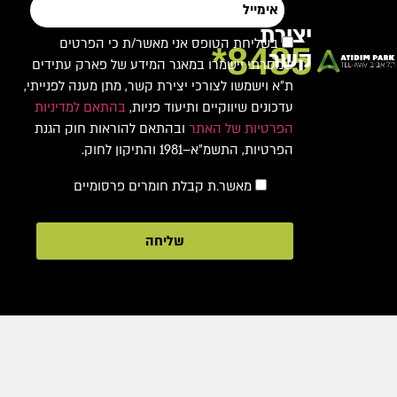
יצירת
בשליחת הטופס אני מאשר/ת כי הפרטים
8485*
קשר
שמסרתי יישמרו במאגר המידע של פארק עתידים
ת"א וישמשו לצורכי יצירת קשר, מתן מענה לפנייתי,
עדכונים שיווקיים ותיעוד פניות,
בהתאם למדיניות
הפרטיות של האתר
ובהתאם להוראות חוק הגנת
הפרטיות, התשמ"א–1981 והתיקון לחוק.
מאשר.ת קבלת חומרים פרסומיים
שליחה