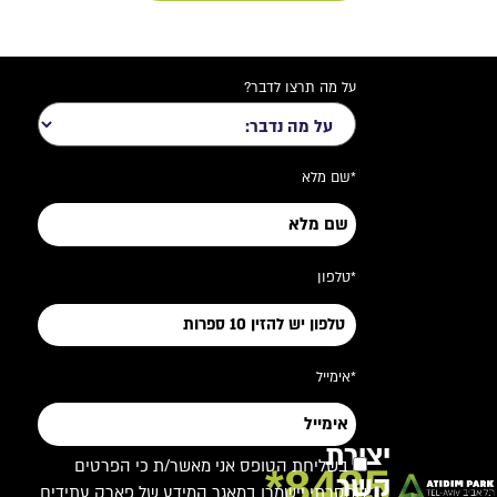
על מה תרצו לדבר?
*שם מלא
*טלפון
*אימייל
יצירת
בשליחת הטופס אני מאשר/ת כי הפרטים
8485*
קשר
שמסרתי יישמרו במאגר המידע של פארק עתידים