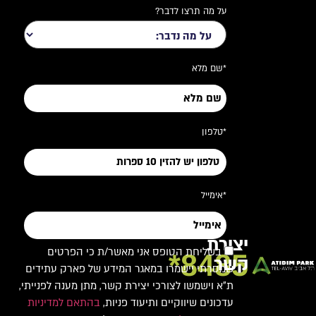
על מה תרצו לדבר?
*שם מלא
*טלפון
*אימייל
יצירת
בשליחת הטופס אני מאשר/ת כי הפרטים
8485*
קשר
שמסרתי יישמרו במאגר המידע של פארק עתידים
ת"א וישמשו לצורכי יצירת קשר, מתן מענה לפנייתי,
עדכונים שיווקיים ותיעוד פניות,
בהתאם למדיניות