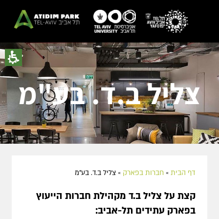
צליל ב.ד. בע"מ
דף הבית
»
חברות בפארק
»
צליל ב.ד. בע"מ
קצת על
צליל ב.ד
מקהילת חברות הייעוץ
בפארק עתידים תל-אביב: