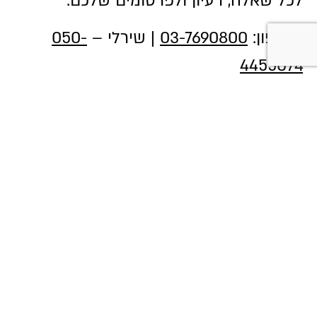
לכל שאלה, רעיון ולפרסומים שלכם:
בטלפון:
03-7690800
| שירלי –
050-
4455074
או במייל לשירלי:
Shirly.c@atidim.co.il
רוצים לראות אילו משרות פנויות יש
בפארק?
עקבו אחרינו ברשתות החברתיות!
שלכם תמיד,
TEAM ATIDIM
צוות פארק עתידים תל אביב