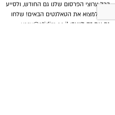
בכל ערוצי הפרסום שלנו גם החודש, ולסייע
לכם למצוא את הטאלנטים הבאים! שלחו
גם את זה ליואב:
yoav@atidim.co.il
.
אנחנו כאן בשבילכם, מכל הלב! לחצו כאן או
בטלפון:
03-7690800
.
להורדת הניוזלטר
חזרה לבלוג