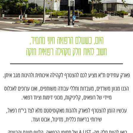
היום, כשעולם הרפואה חיוני מתמיד,
חשוב להיות חלק מקהילה רפואית חזקה
פארק עתידים ת"א מציע לכם להצטרף לקהילה איכותית ולהינות מגב איתן.
הכנו מגוון משרדים, מעבדות וחללי עבודה משותפים, ואנו ערוכים לאכלוס
מיידי של רופאים, קליניקות, מכוני דימות וציוד רפואי.
עכשיו הזמן להצטרף לפארק ולהנות מאקוסיסטם מלא לצד בי"ח רפאל,
שירותי בריאות כללית, מדינול, אבוט ועוד.
בואו להיות חלק מה- A LIST של תחומי הרפואה, הלייף סיינס והביוטק.