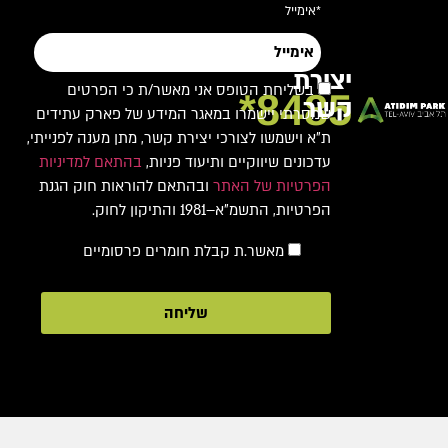
*אימייל
יצירת
בשליחת הטופס אני מאשר/ת כי הפרטים
8485*
קשר
שמסרתי יישמרו במאגר המידע של פארק עתידים
ת"א וישמשו לצורכי יצירת קשר, מתן מענה לפנייתי,
עדכונים שיווקיים ותיעוד פניות,
בהתאם למדיניות
הפרטיות של האתר
ובהתאם להוראות חוק הגנת
הפרטיות, התשמ"א–1981 והתיקון לחוק.
מאשר.ת קבלת חומרים פרסומיים
שליחה