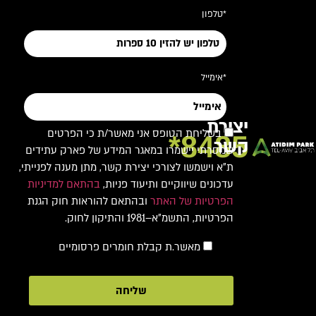
*טלפון
*אימייל
יצירת
בשליחת הטופס אני מאשר/ת כי הפרטים
8485*
קשר
שמסרתי יישמרו במאגר המידע של פארק עתידים
ת"א וישמשו לצורכי יצירת קשר, מתן מענה לפנייתי,
עדכונים שיווקיים ותיעוד פניות,
בהתאם למדיניות
הפרטיות של האתר
ובהתאם להוראות חוק הגנת
הפרטיות, התשמ"א–1981 והתיקון לחוק.
מאשר.ת קבלת חומרים פרסומיים
שליחה