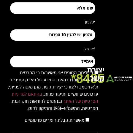
*טלפון
*אימייל
יצירת
בשליחת הטופס אני מאשר/ת כי הפרטים
8485*
קשר
שמסרתי יישמרו במאגר המידע של פארק עתידים
ת"א וישמשו לצורכי יצירת קשר, מתן מענה לפנייתי,
עדכונים שיווקיים ותיעוד פניות,
בהתאם למדיניות
הפרטיות של האתר
ובהתאם להוראות חוק הגנת
הפרטיות, התשמ"א–1981 והתיקון לחוק.
מאשר.ת קבלת חומרים פרסומיים