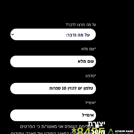
על מה תרצו לדבר?
*שם מלא
*טלפון
*אימייל
יצירת
בשליחת הטופס אני מאשר/ת כי הפרטים
8485*
קשר
שמסרתי יישמרו במאגר המידע של פארק עתידים