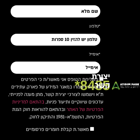
*טלפון
*אימייל
יצירת
בשליחת הטופס אני מאשר/ת כי הפרטים
8485*
קשר
שמסרתי יישמרו במאגר המידע של פארק עתידים
ת"א וישמשו לצורכי יצירת קשר, מתן מענה לפנייתי,
עדכונים שיווקיים ותיעוד פניות,
בהתאם למדיניות
הפרטיות של האתר
ובהתאם להוראות חוק הגנת
הפרטיות, התשמ"א–1981 והתיקון לחוק.
מאשר.ת קבלת חומרים פרסומיים