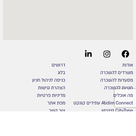
אודות
דרושים
משרדים להשכרה
בלוג
מסעדות להשכרה
כניסה לניהול חניון
חנויות להשכרה
הצהרת נגישות
מה אוכלים
מדיניות פרטיות
Atidim Connect עתידים קונקט
מפת אתר
CityZone סיטיזון
צור קשר
השכרת חדר ישיבות
חווית עובדים