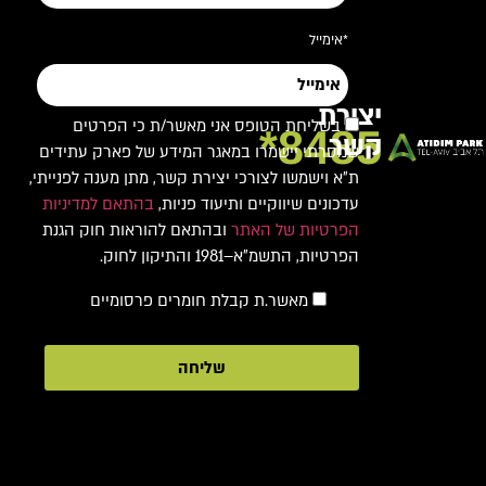
*אימייל
יצירת
בשליחת הטופס אני מאשר/ת כי הפרטים
8485*
קשר
שמסרתי יישמרו במאגר המידע של פארק עתידים
ת"א וישמשו לצורכי יצירת קשר, מתן מענה לפנייתי,
עדכונים שיווקיים ותיעוד פניות,
בהתאם למדיניות
הפרטיות של האתר
ובהתאם להוראות חוק הגנת
הפרטיות, התשמ"א–1981 והתיקון לחוק.
מאשר.ת קבלת חומרים פרסומיים
שליחה