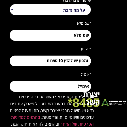
על מה תרצו לדבר?
*שם מלא
*טלפון
*אימייל
יצירת
בשליחת הטופס אני מאשר/ת כי הפרטים
8485*
קשר
שמסרתי יישמרו במאגר המידע של פארק עתידים
ת"א וישמשו לצורכי יצירת קשר, מתן מענה לפנייתי,
עדכונים שיווקיים ותיעוד פניות,
בהתאם למדיניות
הפרטיות של האתר
ובהתאם להוראות חוק הגנת