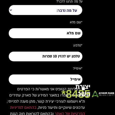
על מה תרצו לדבר?
*שם מלא
*טלפון
*אימייל
יצירת
בשליחת הטופס אני מאשר/ת כי הפרטים
8485*
קשר
שמסרתי יישמרו במאגר המידע של פארק עתידים
ת"א וישמשו לצורכי יצירת קשר, מתן מענה לפנייתי,
עדכונים שיווקיים ותיעוד פניות,
בהתאם למדיניות
הפרטיות של האתר
ובהתאם להוראות חוק הגנת