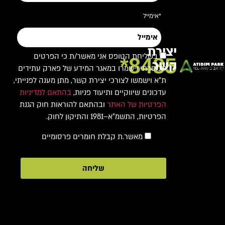
*אימייל
יצירת
בשליחת הטופס אני מאשר/ת כי הפרטים
8485*
קשר
שמסרתי יישמרו במאגר המידע של פארק עתידים
ת"א וישמשו לצורכי יצירת קשר, מתן מענה לפנייתי,
עדכונים שיווקיים ותיעוד פניות,
בהתאם למדיניות
הפרטיות של האתר
ובהתאם להוראות חוק הגנת
הפרטיות, התשמ"א–1981 והתיקון לחוק.
מאשר.ת קבלת חומרים פרסומיים
שליחה