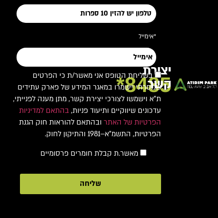
*אימייל
יצירת
בשליחת הטופס אני מאשר/ת כי הפרטים
8485*
קשר
שמסרתי יישמרו במאגר המידע של פארק עתידים
ת"א וישמשו לצורכי יצירת קשר, מתן מענה לפנייתי,
עדכונים שיווקיים ותיעוד פניות,
בהתאם למדיניות
הפרטיות של האתר
ובהתאם להוראות חוק הגנת
הפרטיות, התשמ"א–1981 והתיקון לחוק.
מאשר.ת קבלת חומרים פרסומיים
שליחה