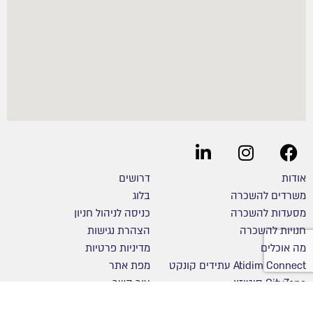
אודות
דרושים
משרדים להשכרה
בלוג
מסעדות להשכרה
כניסה לניהול חניון
חנויות להשכרה
הצהרת נגישות
מה אוכלים
מדיניות פרטיות
Atidim Connect עתידים קונקט
מפת אתר
CityZone סיטיזון
צור קשר
השכרת חדר ישיבות