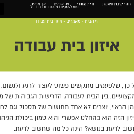
חדרי ישיבות ואולמות
נדל"ן מסחרי
מה אוכלים
איך מגיעים
סיוע לעסקים במסגרת חרבות ברזל
דף הבית
»
מאמרים
»
איזון בית עבודה
איזון בית עבודה
 כל כך, שלפעמים מתקשים פשוט לעצור לרגע ולנשום.
המקצועיים, בין הבית לעבודה. הדרישות הגבוהות של 
 הראוי, יוצרים לא אחד תחושות של תסכול וגם לח
זון הזה הוא בהחלט אפשרי והוא טמון ביכולת הניהו
 חשוב לדעת בנושא? הינה כל מה שחשוב לדעת.