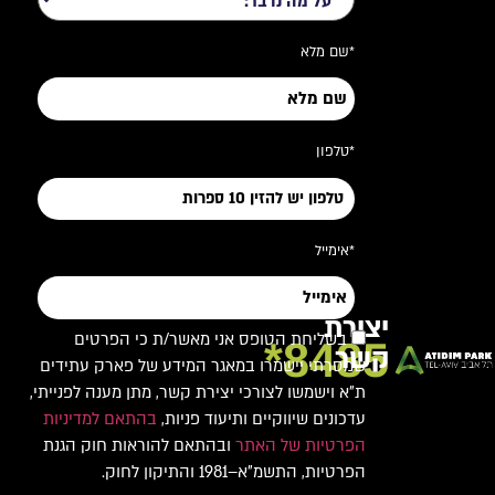
*שם מלא
*טלפון
*אימייל
יצירת
בשליחת הטופס אני מאשר/ת כי הפרטים
8485*
קשר
שמסרתי יישמרו במאגר המידע של פארק עתידים
ת"א וישמשו לצורכי יצירת קשר, מתן מענה לפנייתי,
עדכונים שיווקיים ותיעוד פניות,
בהתאם למדיניות
הפרטיות של האתר
ובהתאם להוראות חוק הגנת
הפרטיות, התשמ"א–1981 והתיקון לחוק.