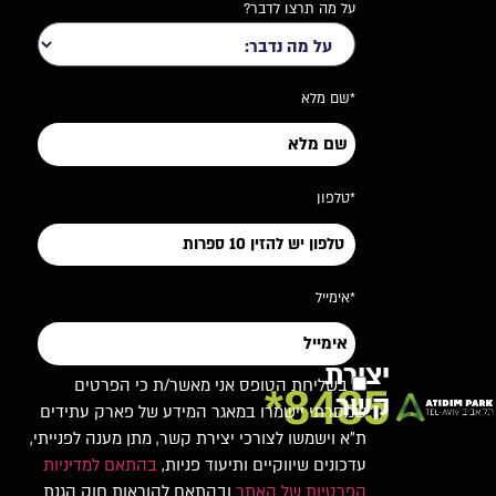
על מה תרצו לדבר?
*שם מלא
*טלפון
*אימייל
יצירת
בשליחת הטופס אני מאשר/ת כי הפרטים
8485*
קשר
שמסרתי יישמרו במאגר המידע של פארק עתידים
ת"א וישמשו לצורכי יצירת קשר, מתן מענה לפנייתי,
עדכונים שיווקיים ותיעוד פניות,
בהתאם למדיניות
הפרטיות של האתר
ובהתאם להוראות חוק הגנת