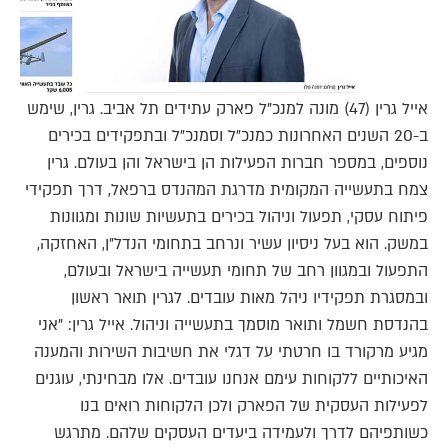
אייל גרין (47) מונה למנכ"ל פארק עתידים תל אביב. גרין, שימש
ב-20 השנים האחרונות כמנכ"ל וסמנכ"ל ובתפקידים בכירים
נוספים, במספר חברות הפעילות הן בישראל והן בעולם. גרין
צמח בתעשייה המקומית מדרגת המהנדס ברפאל, דרך תפקידי
פיתוח עסקי, תפעול וניהול בכירים בתעשיות שונות ומגוונות
במשק. הוא בעל ניסיון עשיר ונרחב בתחומי הנדל"ן, האחזקה,
התפעול ובמגוון רחב של תחומי תעשייה בישראל ובעולם,
ובמסגרת תפקידיו ניהל מאות עובדים. לגרין תואר ראשון
בהנדסת חשמל ותואר מוסמך בתעשייה וניהול. אייל גרין: "אני
מגיע מרקורד בו חרטתי על דגלי את חשיבות השירות והמענה
האיכותיים ללקוחות עימם אנחנו עובדים. אלו מבחינתי, עוגנים
לפעילות העסקית של הפארק ולכן הלקוחות רואים בנו
כשותפיהם לדרך ולעמידה ביעדים העסקים שלהם. מתרגש