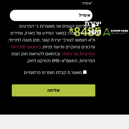
*אימייל
יצירת
בשליחת הטופס אני מאשר/ת כי הפרטים
8485*
קשר
שמסרתי יישמרו במאגר המידע של פארק עתידים
ת"א וישמשו לצורכי יצירת קשר, מתן מענה לפנייתי,
עדכונים שיווקיים ותיעוד פניות,
בהתאם למדיניות
הפרטיות של האתר
ובהתאם להוראות חוק הגנת
הפרטיות, התשמ"א–1981 והתיקון לחוק.
מאשר.ת קבלת חומרים פרסומיים
שליחה