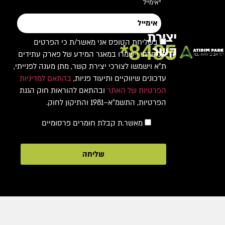
*אימייל
יצירת
בשליחת הטופס אני מאשר/ת כי הפרטים
8485*
קשר
שמסרתי יישמרו במאגר המידע של פארק עתידים
ת"א וישמשו לצורכי יצירת קשר, מתן מענה לפנייתי,
עדכונים שיווקיים ותיעוד פניות,
בהתאם למדיניות
הפרטיות של האתר
ובהתאם להוראות חוק הגנת
הפרטיות, התשמ"א–1981 והתיקון לחוק.
מאשר.ת קבלת חומרים פרסומיים
שליחה