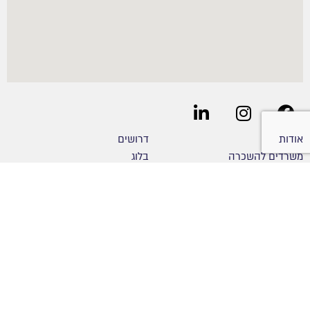
אודות
דרושים
משרדים להשכרה
בלוג
מסעדות להשכרה
כניסה לניהול חניון
חנויות להשכרה
הצהרת נגישות
מה אוכלים
מדיניות פרטיות
Atidim Connect עתידים קונקט
מפת אתר
CityZone סיטיזון
צור קשר
השכרת חדר ישיבות
חווית עובדים
החברות בפארק