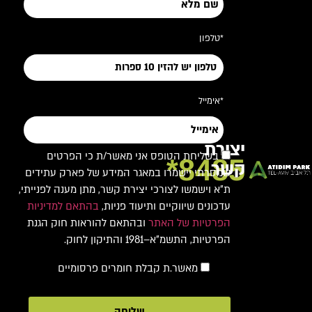
*טלפון
*אימייל
יצירת
בשליחת הטופס אני מאשר/ת כי הפרטים
8485*
קשר
שמסרתי יישמרו במאגר המידע של פארק עתידים
ת"א וישמשו לצורכי יצירת קשר, מתן מענה לפנייתי,
עדכונים שיווקיים ותיעוד פניות,
בהתאם למדיניות
הפרטיות של האתר
ובהתאם להוראות חוק הגנת
הפרטיות, התשמ"א–1981 והתיקון לחוק.
מאשר.ת קבלת חומרים פרסומיים
שליחה