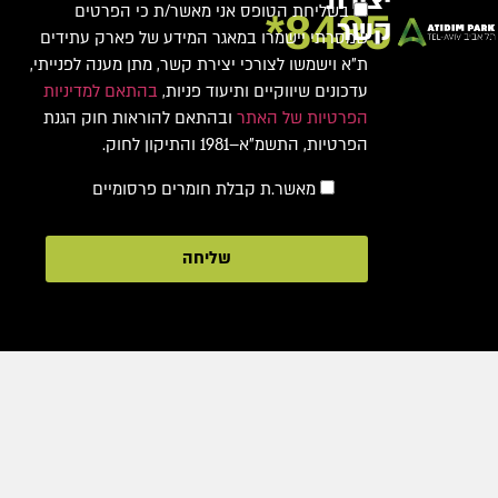
יצירת
בשליחת הטופס אני מאשר/ת כי הפרטים
8485*
קשר
שמסרתי יישמרו במאגר המידע של פארק עתידים
ת"א וישמשו לצורכי יצירת קשר, מתן מענה לפנייתי,
עדכונים שיווקיים ותיעוד פניות,
בהתאם למדיניות
הפרטיות של האתר
ובהתאם להוראות חוק הגנת
הפרטיות, התשמ"א–1981 והתיקון לחוק.
מאשר.ת קבלת חומרים פרסומיים
שליחה