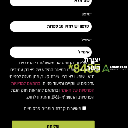
*טלפון
*אימייל
יצירת
בשליחת הטופס אני מאשר/ת כי הפרטים
8485*
קשר
שמסרתי יישמרו במאגר המידע של פארק עתידים
ת"א וישמשו לצורכי יצירת קשר, מתן מענה לפנייתי,
עדכונים שיווקיים ותיעוד פניות,
בהתאם למדיניות
הפרטיות של האתר
ובהתאם להוראות חוק הגנת
הפרטיות, התשמ"א–1981 והתיקון לחוק.
מאשר.ת קבלת חומרים פרסומיים
שליחה