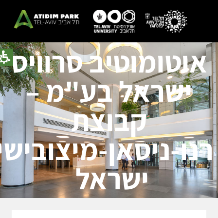
אוטומוטיב סרוויס
ישראל בע"מ –
קבוצת
רנו-ניסאן-מיצובישי
ישראל