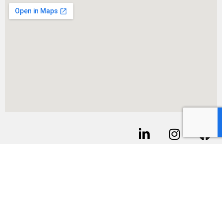
אודות
דרושים
משרדים להשכרה
בלוג
מסעדות להשכרה
כניסה לניהול חניון
חנויות להשכרה
הצהרת נגישות
מה אוכלים
מדיניות פרטיות
Atidim Connect עתידים קונקט
מפת אתר