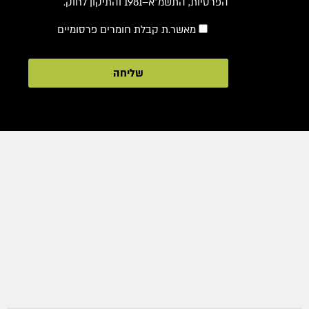
הפרטיות, התשמ"א–1981 והתיקון לחוק.
מאשר.ת קבלת חומרים פרסומיים
שליחה