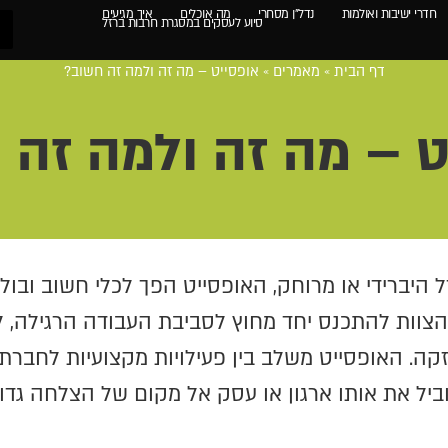
חדרי ישיבות ואולמות
נדל"ן מסחרי
מה אוכלים
איך מגיעים
סיוע לעסקים במסגרת חרבות ברזל
דף הבית
»
מאמרים
»
אופסייט – מה זה ולמה זה חשוב?
ט – מה זה ולמה זה 
היברידי או מרוחק, האופסייט הפך לכלי חשוב ובולט 
הצוות להתכנס יחד מחוץ לסביבת העבודה הרגילה, 
זקה. האופסייט משלב בין פעילויות מקצועיות לחבר
ביל את אותו ארגון או עסק אל מקום של הצלחה גדו