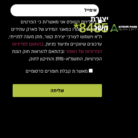
יצירת
בשליחת הטופס אני מאשר/ת כי הפרטים
8485*
קשר
שמסרתי יישמרו במאגר המידע של פארק עתידים
ת"א וישמשו לצורכי יצירת קשר, מתן מענה לפנייתי,
עדכונים שיווקיים ותיעוד פניות,
בהתאם למדיניות
הפרטיות של האתר
ובהתאם להוראות חוק הגנת
הפרטיות, התשמ"א–1981 והתיקון לחוק.
מאשר.ת קבלת חומרים פרסומיים
שליחה