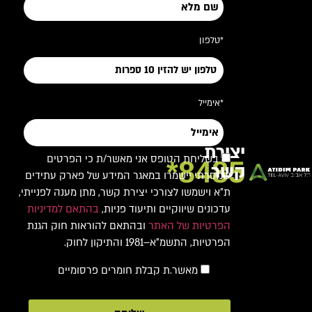
*טלפון
*אימייל
יצירת
בשליחת הטופס אני מאשר/ת כי הפרטים
8485*
קשר
שמסרתי יישמרו במאגר המידע של פארק עתידים
ת"א וישמשו לצורכי יצירת קשר, מתן מענה לפנייתי,
עדכונים שיווקיים ותיעוד פניות,
בהתאם למדיניות
הפרטיות של האתר
ובהתאם להוראות חוק הגנת
הפרטיות, התשמ"א–1981 והתיקון לחוק.
מאשר.ת קבלת חומרים פרסומיים