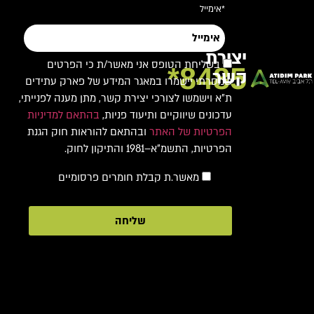
*אימייל
יצירת
בשליחת הטופס אני מאשר/ת כי הפרטים
8485*
קשר
שמסרתי יישמרו במאגר המידע של פארק עתידים
ת"א וישמשו לצורכי יצירת קשר, מתן מענה לפנייתי,
עדכונים שיווקיים ותיעוד פניות,
בהתאם למדיניות
הפרטיות של האתר
ובהתאם להוראות חוק הגנת
הפרטיות, התשמ"א–1981 והתיקון לחוק.
מאשר.ת קבלת חומרים פרסומיים
שליחה