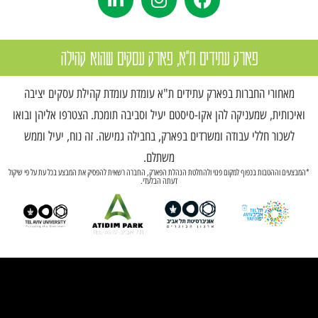
פארק עתידים ת"א, פארק עסקים שהוא קהילה
מאחורי החברות בפארק עתידים ת"א עומדת עומדת קהילת עסקים יציבה
ואיכותית, שמעניקה להן אקו-סיסטם יעיל וסביבה תומכת. הצטרפו אליהן ובואו
לשכור חללי עבודה ומשרדים בפארק, בחבילה גמישה. זה נוח, יעיל וממש
משתלם.
*המבצעים וההטבות בכפוף למקום פנוי ולהחלטת הנהלת הפארק, החברה רשאית להפסיק את המבצע בכל עת על פי שיקול
דעתה הבלעדי.