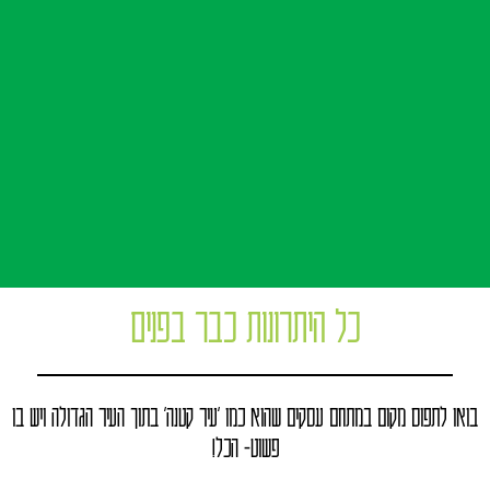
כל היתרונות כבר בפנים
בואו לתפוס מקום במתחם עסקים שהוא כמו 'עיר קטנה' בתוך העיר הגדולה ויש בו
פשוט- הכל!