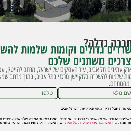
ברה גדלה?
רדים גדולים וקומות שלמות להשכ
צרכים משתנים שלכם
ק עתידים תל אביב, עיר העסקים של ישראל, מרחב להייטק, עס
מות שלמות להשכרה בלוקיישן מרכזי בתל אביב, בתוך מרחב ש
ז מהמתחם.
אשר.ת קבלת דיוור מאת פארק עתידים תל אביב
שליחת הטופס אני מאשר/ת כי הפרטים שמסרתי יישמרו במאגר המידע של פארק עתידים ת"א וי
וד פניות,
בהתאם למדיניות הפרטיות של האתר
ובהתאם להוראות חוק הגנת הפרטיות, התשמ"א–1981 והתיקון