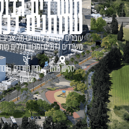
משרדים גדול
שנותנים לכם
עוברים לפארק עתידים תל-אביב ו
משרדים גדולים ומגוון חללים מו
לוקיישן מנצח
מגוון משרדים
מסחר
גמישים