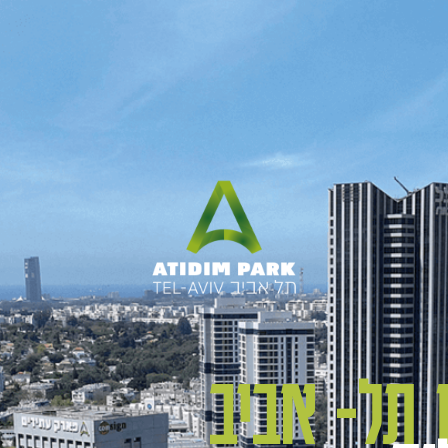
 תל- אביב