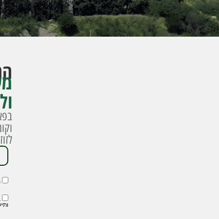
הח
מש
ול
בפאר
וקו
לזו
מ
ב
ותיע