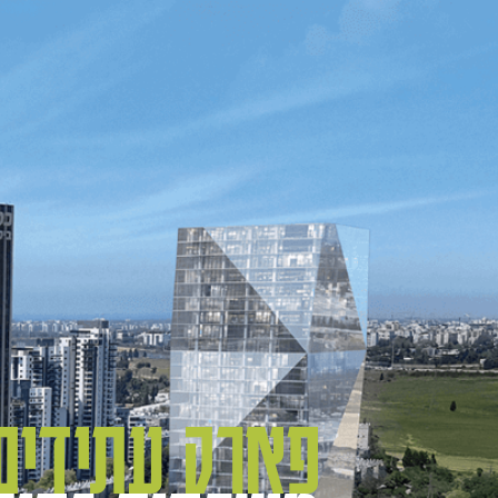
landing_office_for_ren
ארק
תידים
ל
ביב
פארק עתידים