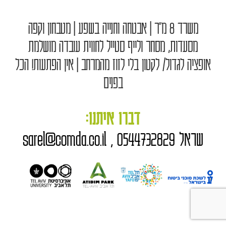
משרד 8 מ"ר | אבטחה וחנייה בשפע | מטבחון וקפה
מסעדות, מסחר ולייף סטייל לחווית עובדה מושלמת
אופציה לגדול/ לקטון בלי לזוז מהמרחב | אין הפתעות! הכל
בפנים
דברו איתנו:
שראל 0544732829 , sarel@comda.co.il